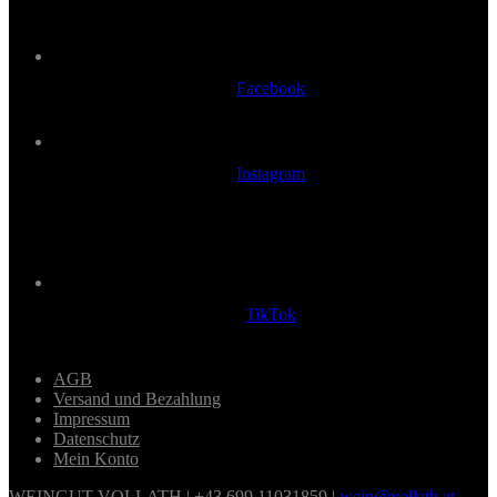
Facebook
Instagram
TikTok
AGB
Versand und Bezahlung
Impressum
Datenschutz
Mein Konto
WEINGUT VOLLATH | +43 699 11031859 |
wein@vollath.at