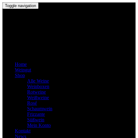
Toggle navigation
Home
Weingut
Shop
Alle Weine
Weinboxen
Rotweine
Weißweine
Rosé
Schaumwein
Frizzante
Süßwein
Mein Konto
Kontakt
News