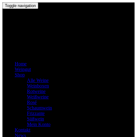
Toggle navigation
Home
Weingut
Shop
Alle Weine
Weinboxen
Rotweine
Weißweine
Rosé
Schaumwein
Frizzante
Süßwein
Mein Konto
Kontakt
News