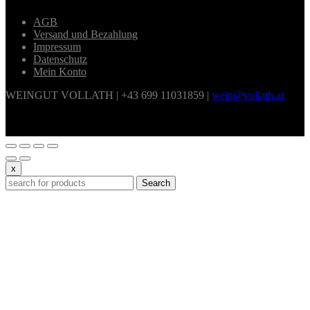
AGB
Versand und Bezahlung
Impressum
Datenschutz
Mein Konto
WEINGUT VOLLATH | +43 699 11031859 |
wein@vollath.at
x
Search